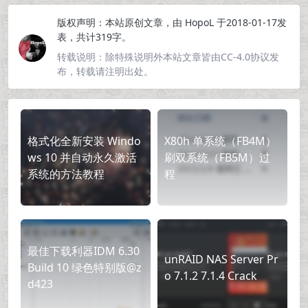
版权声明：
本站原创文章，由
HopoL
于2018-01-17发
表，共计319字。
转载说明：
除特殊说明外本站文章皆由CC-4.0协议发
布，转载请注明出处。
格式化全新安装 Windo
X80h 单系统（FB4M）
ws 10 并自动永久激活
刷双系统（FB5M）过
系统的方法教程
程
最佳下载利器IDM 6.30
unRAID NAS Server Pr
Build 10 绿色特别版@z
o 7.1.2 7.1.4 Crack
d423