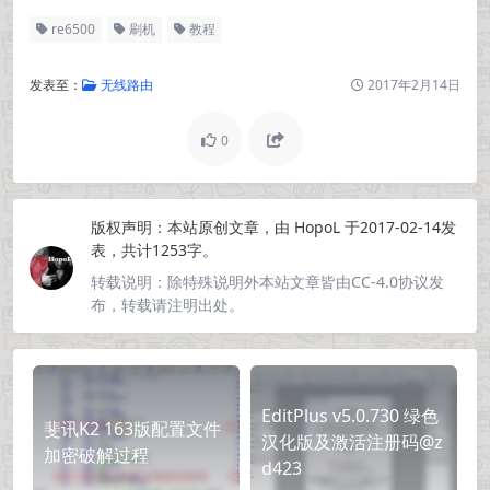
re6500
刷机
教程
发表至：
无线路由
2017年2月14日
0
版权声明：
本站原创文章，由
HopoL
于2017-02-14发
表，共计1253字。
转载说明：
除特殊说明外本站文章皆由CC-4.0协议发
布，转载请注明出处。
EditPlus v5.0.730 绿色
斐讯K2 163版配置文件
汉化版及激活注册码@z
加密破解过程
d423