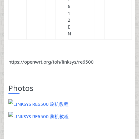
6
1
2
E
N
https://openwrt.org/toh/linksys/re6500
Photos