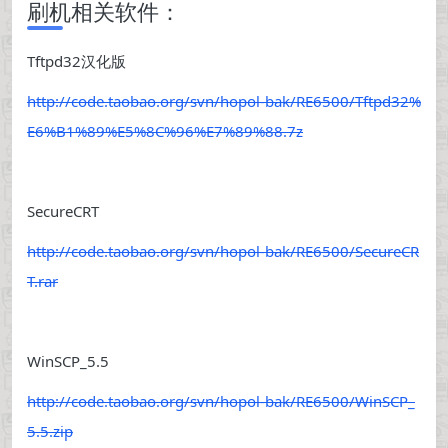
刷机相关软件：
Tftpd32汉化版
http://code.taobao.org/svn/hopol-bak/RE6500/Tftpd32%
E6%B1%89%E5%8C%96%E7%89%88.7z
SecureCRT
http://code.taobao.org/svn/hopol-bak/RE6500/SecureCR
T.rar
WinSCP_5.5
http://code.taobao.org/svn/hopol-bak/RE6500/WinSCP_
5.5.zip