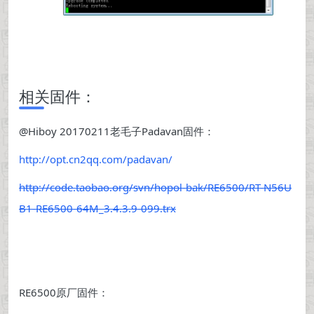
相关固件：
@Hiboy 20170211老毛子Padavan固件：
http://opt.cn2qq.com/padavan/
http://code.taobao.org/svn/hopol-bak/RE6500/RT-N56U
B1-RE6500-64M_3.4.3.9-099.trx
RE6500原厂固件：