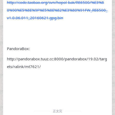
http://code.taobao.org/svn/hopol-bak/RE6500/%E3%8
0%90%E5%8E%9F%E5%8E%82%E3%80%91FW_RE6500_
v1.0.06.011_20160621.gpg.bin
PandoraBox:
http://pandorabox.tuuz.cc:8000/pandorabox/19.02/targ
ets/ralink/mt7621/
正文完