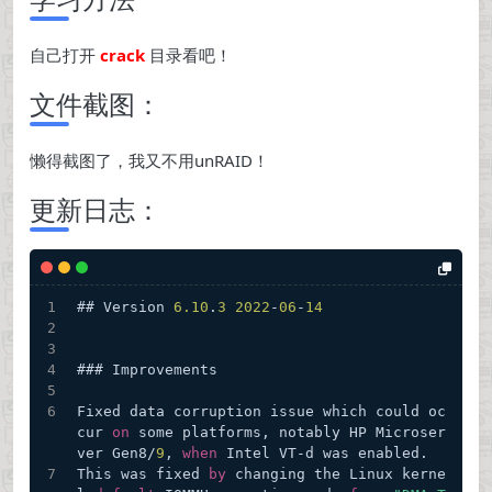
自己打开
crack
目录看吧！
文件截图：
懒得截图了，我又不用unRAID！
更新日志：
## Version 
6.10
.
3
2022
-
06
-
14
### Improvements
Fixed data corruption issue which could oc
cur 
on
 some platforms, notably HP Microser
ver Gen8/
9
, 
when
 Intel VT-d was enabled.
This was fixed 
by
 changing the Linux kerne