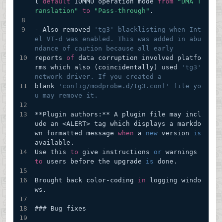
l 
default
 IOMMU operation mode 
from
"DMA T
ranslation"
to
"Pass-through"
.
- Also removed 
'tg3' blacklisting when Int
el VT-d was enabled. This was added in abu
ndance of caution because all early
reports 
of
 data corruption involved platfo
rms which also (coincidentally) used 
'tg3' 
network driver. If you created a
blank 
'config/modprobe.d/tg3.conf' file yo
u may remove it.
**Plugin authors:** A plugin file may incl
ude an <ALERT> tag which displays a markdo
wn formatted message 
when
 a 
new
 version 
is
available.
Use this 
to
 give instructions 
or
 warnings 
to
 users before the upgrade 
is
 done.
Brought back color-coding 
in
 logging windo
ws.
### Bug fixes