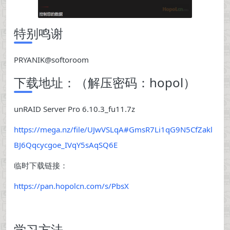
特别鸣谢
PRYANIK@softoroom
下载地址：（解压密码：hopol）
unRAID Server Pro 6.10.3_fu11.7z
https://mega.nz/file/UJwVSLqA#GmsR7Li1qG9N5CfZakl
BJ6Qqcycgoe_IVqY5sAqSQ6E
临时下载链接：
https://pan.hopolcn.com/s/PbsX
学习方法