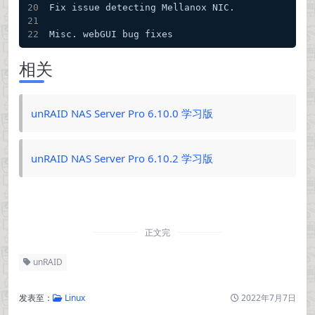
Fix issue detecting Mellanox NIC.
Misc. webGUI bug fixes
相关
unRAID NAS Server Pro 6.10.0 学习版
unRAID NAS Server Pro 6.10.2 学习版
正文完
unRAID
发表至：
Linux
2022年7月7日