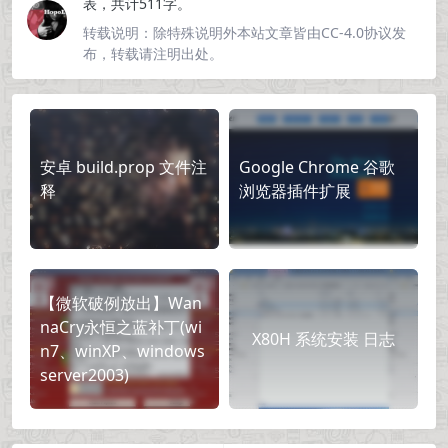
表，共计511字。
转载说明：
除特殊说明外本站文章皆由CC-4.0协议发
布，转载请注明出处。
安卓 build.prop 文件注
Google Chrome 谷歌
释
浏览器插件扩展
【微软破例放出】Wan
naCry永恒之蓝补丁(wi
X80H 系统安装 日志
n7、winXP、windows
server2003)