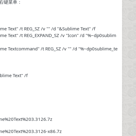
删除右键菜单：
me Text"
/t REG_SZ /v
""
/d
"&Sublime Text"
/f
me Text"
/t REG_EXPAND_SZ /v
"Icon"
/d
"%~dp0sublim
ime Textcommand"
/t REG_SZ /v
""
/d
"%~dp0sublime_te
lime Text"
/f
lime%20Text%203.3126.7z
lime%20Text%203.3126-x86.7z