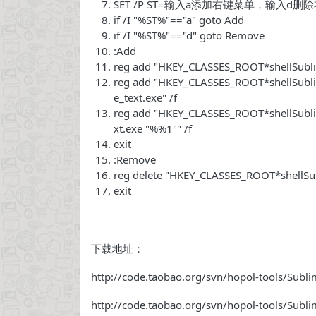
SET /P ST=输入a添加右键菜单，输入d
if
/I
"%ST%"
==
"a"
goto
Add
if
/I
"%ST%"
==
"d"
goto
Remove
:Add
reg add
"HKEY_CLASSES_ROOT*shellSubli
reg add
"HKEY_CLASSES_ROOT*shellSubli
e_text.exe"
/f
reg add
"HKEY_CLASSES_ROOT*shellSubl
xt.exe "%%1""
/f
exit
:Remove
reg
delete
"HKEY_CLASSES_ROOT*shellSub
exit
下载地址：
http://code.taobao.org/svn/hopol-tools/Sub
http://code.taobao.org/svn/hopol-tools/Sub