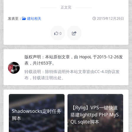
正文完
发表至：
建站相关
2015年12月26日
0
版权声明：
本站原创文章，由
HopoL
于2015-12-26发
表，共计653字。
转载说明：
除特殊说明外本站文章皆由CC-4.0协议发
布，转载请注明出处。
【Rylig】VPS一键快速
Shadowsocks定时任务
搭建lighttpd PHP MyS
脚本
QL sqlite脚本