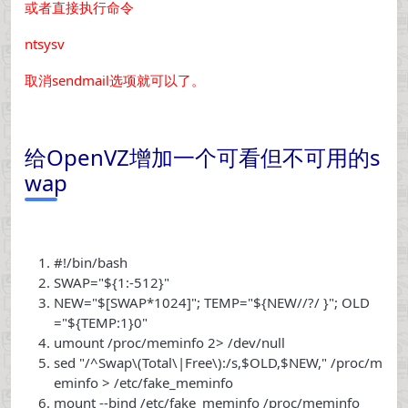
或者直接执行命令
ntsysv
取消sendmail选项就可以了。
给OpenVZ增加一个可看但不可用的s
wap
#!/bin/bash
SWAP=
"${1:-512}"
NEW=
"$[SWAP*1024]"
; TEMP=
"${NEW//?/ }"
; OLD
=
"${TEMP:1}0"
umount /proc/meminfo 2> /dev/null
sed
"/^Swap\(Total\|Free\):/s,$OLD,$NEW,"
/proc/m
eminfo > /etc/fake_meminfo
mount --
bind
/etc/fake_meminfo /proc/meminfo