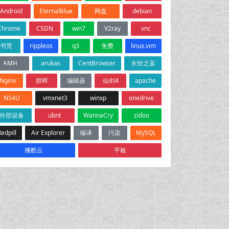
Android
EternalBlue
网盘
debian
Chrome
CSDN
win7
V2ray
vnc
书荒
rippleos
q3
免费
linux.vim
AMH
arukas
CentBrowser
永恒之蓝
Nginx
群晖
编辑器
仙剑4
apache
N54U
vmxnet3
winxp
onedrive
外部设备
ubnt
WannaCry
zidoo
Redpill
Air Explorer
编译
污染
MySQL
播酷云
平板