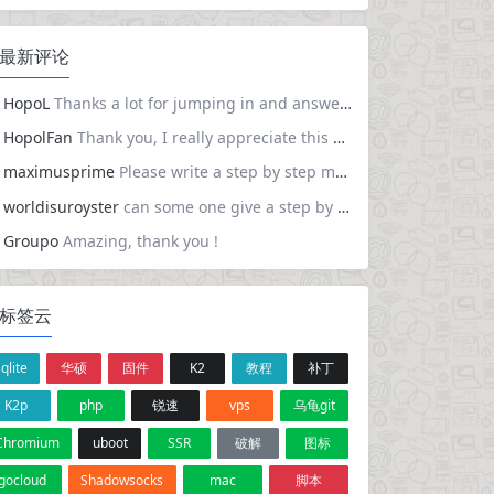
最新评论
HopoL
Thanks a lot for jumping in and answering others’ questions. Just wanted to say you got everything right. Much appreciated!
HopolFan
Thank you, I really appreciate this great work. It took sometime to configure but let me tell you the steps that I took from upgrading 7.2.4 Here is the steps I took , backup your flash , copy your config directory to a separate folder. Using Unraider flash creator tool , create a new O/S choose the latest 7.3.0 After usb creation , delete the config file from USB and copy your backup config folder. Last step download the unraider file from this site and overwrite the existing one, reboot.
maximusprime
Please write a step by step method on how to upgrade?
worldisuroyster
can some one give a step by step guide on how to upgrade. i am curently on 7.2.4
Groupo
Amazing, thank you !
标签云
sqlite
华硕
固件
K2
教程
补丁
K2p
php
锐速
vps
乌龟git
Chromium
uboot
SSR
破解
图标
gocloud
Shadowsocks
mac
脚本