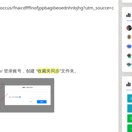
floccus/fnaicdffflnofjppbagibeoednhnbjhg?utm_source=c
om/ 登录账号，创建 “
收藏夹同步
”文件夹。