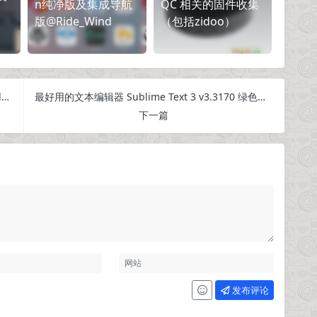
n纯净版及集成导航
QC 相关的固件收集
版@Ride_Wind
（包括zidoo）
[TV应用]云播投屏-集VIP破解、直播源自定义、应用管理于一体的电视应用
最好用的文本编辑器 Sublime Text 3 v3.3170 绿色汉化破解版
下一篇
发布评论