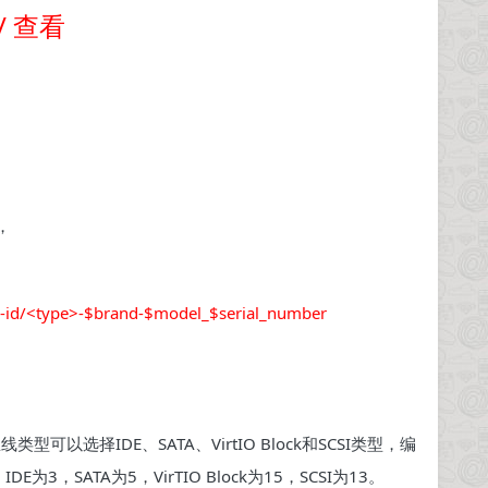
d/ 查看
，
by-id/<type>-$brand-$model_$serial_number
可以选择IDE、SATA、VirtIO Block和SCSI类型，编
SATA为5，VirTIO Block为15，SCSI为13。