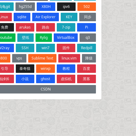
乌龟git
hg255d
X80H
ipv6
502
Linux
sqlite
Air Explorer
KEY
同步
免费
arukas
路由
7-zip
Pi
youtube
壁纸
Rylig
VirtualBox
q3
V2ray
SSH
win7
固件
Redpill
3800
vps
Sublime Text
linux.vim
降级
引导
泰奇猫
winxp
教程
百度
仙剑6
小说
ghost
虚拟机
黑客
CSDN