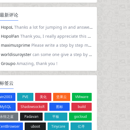
最新评论
HopoL
Thanks a lot for jumping in and answering others’ questions. Just wanted to say you got everything right. Much appreciated!
HopolFan
Thank you, I really appreciate this great work. It took sometime to configure but let me tell you the steps that I took from upgrading 7.2.4 Here is the steps I took , backup your flash , copy your config directory to a separate folder. Using Unraider flash creator tool , create a new O/S choose the latest 7.3.0 After usb creation , delete the config file from USB and copy your backup config folder. Last step download the unraider file from this site and overwrite the existing one, reboot.
maximusprime
Please write a step by step method on how to upgrade?
worldisuroyster
can some one give a step by step guide on how to upgrade. i am curently on 7.2.4
Groupo
Amazing, thank you !
标签云
win2003
PVE
美化
坚果云
VMware
MySQL
ShadowsocksR
图标
build
永恒之蓝
Padavan
平板
gocloud
CentBrowser
uboot
Tinycore
亿寻