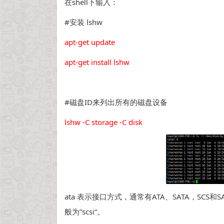
在shell下输入：
#安装 lshw
apt-get update
apt-get install lshw
#磁盘ID来列出所有的磁盘设备
lshw -C storage -C disk
ata 表示接口方式，通常有ATA、SATA，SCS和SA
般为”scsi“。