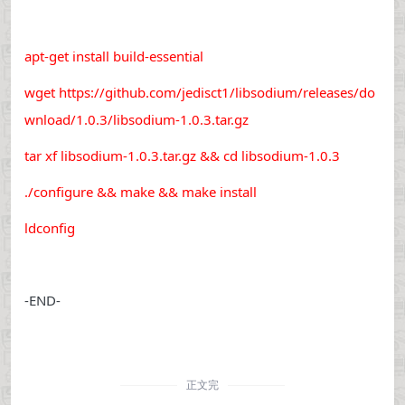
apt-get install build-essential
wget https://github.com/jedisct1/libsodium/releases/do
wnload/1.0.3/libsodium-1.0.3.tar.gz
tar xf libsodium-1.0.3.tar.gz && cd libsodium-1.0.3
./configure && make && make install
ldconfig
-END-
正文完