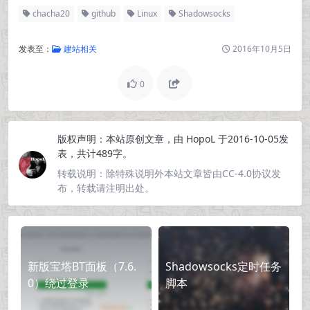
chacha20
github
Linux
Shadowsocks
发表至：
建站相关
2016年10月5日
0
版权声明：
本站原创文章，由
HopoL
于2016-10-05发
表，共计489字。
转载说明：
除特殊说明外本站文章皆由CC-4.0协议发
布，转载请注明出处。
新版宝塔BT面板（7.6.
Shadowsocks定时任务
0）绕过登录
脚本